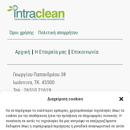
Όροι χρήσης
Πολιτική απορρήτου
Αρχική
Η Εταιρεία μας
Επικοινωνία
Γεωργίου Παπανδρέου 38
Ιωάννινα, ΤΚ. 45500
Τηλ.: 26510 21619
info@intraclean.gr
Διαχείριση cookies
Για να παρέχουμε τις καλύτερες εμπειρίες, χρησιμοποιούμε τεχνολογίες όπως τα
cookies για την αποθήκευση ή/και την πρόσβαση σε πληροφορίες συσκευής. Η
Ασφαλείς συναλλαγές μέσω PayPal. Πληρώστε
συναίνεση σε αυτές τις τεχνολογίες θα μας επιτρέψει να επεξεργαζόμαστε
δεδομένα όπως η συμπεριφορά περιήγησης ή μοναδικά αναγνωριστικά σε αυτόν
με χρεωστική ή πιστωτική κάρτα, αντικαταβολή