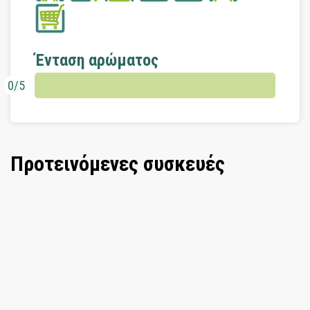
Ένταση αρώματος
0/5
Προτεινόμενες συσκευές
Συσκευή αρωμάτων χώρου Day and
Night λευκή
Στο καλάθι
Συσκευή αρωμάτων χώρου LCD