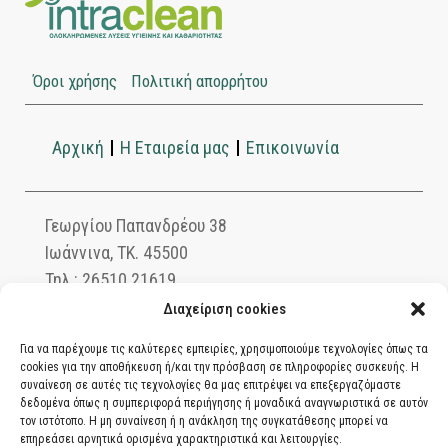
Όροι χρήσης
Πολιτική απορρήτου
Αρχική
Η Εταιρεία μας
Επικοινωνία
Γεωργίου Παπανδρέου 38
Ιωάννινα, ΤΚ. 45500
Τηλ.: 26510 21619
info@intraclean.gr
Διαχείριση cookies
Για να παρέχουμε τις καλύτερες εμπειρίες, χρησιμοποιούμε τεχνολογίες όπως τα
cookies για την αποθήκευση ή/και την πρόσβαση σε πληροφορίες συσκευής. Η
συναίνεση σε αυτές τις τεχνολογίες θα μας επιτρέψει να επεξεργαζόμαστε
Ασφαλείς συναλλαγές μέσω PayPal. Πληρώστε
δεδομένα όπως η συμπεριφορά περιήγησης ή μοναδικά αναγνωριστικά σε αυτόν
με χρεωστική ή πιστωτική κάρτα, αντικαταβολή
τον ιστότοπο. Η μη συναίνεση ή η ανάκληση της συγκατάθεσης μπορεί να
επηρεάσει αρνητικά ορισμένα χαρακτηριστικά και λειτουργίες.
ή κατάθεση σε τραπεζικό λογαριασμό