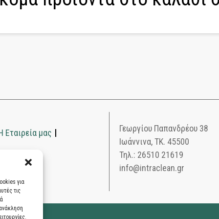
Γεωργίου Παπανδρέου 38
Η Εταιρεία μας
Ιωάννινα, ΤΚ. 45500
Τηλ.: 26510 21619
νία
info@intraclean.gr
ookies για
υτές τις
ρά
 ανάκληση
ιτουργίες.