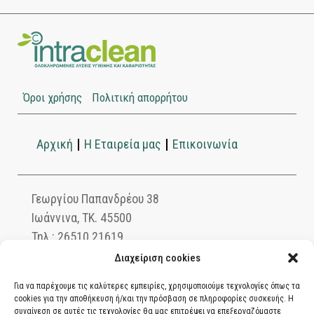
Όροι χρήσης
Πολιτική απορρήτου
Αρχική
Η Εταιρεία μας
Επικοινωνία
Γεωργίου Παπανδρέου 38
Ιωάννινα, ΤΚ. 45500
Τηλ.: 26510 21619
info@intraclean.gr
Διαχείριση cookies
Για να παρέχουμε τις καλύτερες εμπειρίες, χρησιμοποιούμε τεχνολογίες όπως τα
cookies για την αποθήκευση ή/και την πρόσβαση σε πληροφορίες συσκευής. Η
Ασφαλείς συναλλαγές μέσω PayPal. Πληρώστε
συναίνεση σε αυτές τις τεχνολογίες θα μας επιτρέψει να επεξεργαζόμαστε