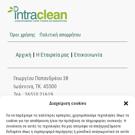
Όροι χρήσης
Πολιτική απορρήτου
Αρχική
Η Εταιρεία μας
Επικοινωνία
Γεωργίου Παπανδρέου 38
Ιωάννινα, ΤΚ. 45500
Τηλ.: 26510 21619
info@intraclean.gr
Διαχείριση cookies
Για να παρέχουμε τις καλύτερες εμπειρίες, χρησιμοποιούμε τεχνολογίες όπως τα
cookies για την αποθήκευση ή/και την πρόσβαση σε πληροφορίες συσκευής. Η
συναίνεση σε αυτές τις τεχνολογίες θα μας επιτρέψει να επεξεργαζόμαστε
Ασφαλείς συναλλαγές μέσω PayPal. Πληρώστε
δεδομένα όπως η συμπεριφορά περιήγησης ή μοναδικά αναγνωριστικά σε αυτόν