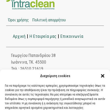
Όροι χρήσης
Πολιτική απορρήτου
Αρχική
Η Εταιρεία μας
Επικοινωνία
Γεωργίου Παπανδρέου 38
Ιωάννινα, ΤΚ. 45500
Τηλ.: 26510 21619
info@intraclean.gr
Διαχείριση cookies
Για να παρέχουμε τις καλύτερες εμπειρίες, χρησιμοποιούμε τεχνολογίες όπως τα
cookies για την αποθήκευση ή/και την πρόσβαση σε πληροφορίες συσκευής. Η
συναίνεση σε αυτές τις τεχνολογίες θα μας επιτρέψει να επεξεργαζόμαστε
Ασφαλείς συναλλαγές μέσω PayPal. Πληρώστε
δεδομένα όπως η συμπεριφορά περιήγησης ή μοναδικά αναγνωριστικά σε αυτόν
με χρεωστική ή πιστωτική κάρτα, αντικαταβολή
τον ιστότοπο. Η μη συναίνεση ή η ανάκληση της συγκατάθεσης μπορεί να
επηρεάσει αρνητικά ορισμένα χαρακτηριστικά και λειτουργίες.
ή κατάθεση σε τραπεζικό λογαριασμό