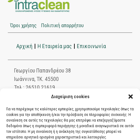
Όροι χρήσης
Πολιτική απορρήτου
Αρχική
Η Εταιρεία μας
Επικοινωνία
Γεωργίου Παπανδρέου 38
Ιωάννινα, ΤΚ. 45500
Τηλ.: 26510 21619
info@intraclean.gr
Διαχείριση cookies
Για να παρέχουμε τις καλύτερες εμπειρίες, χρησιμοποιούμε τεχνολογίες όπως τα
cookies για την αποθήκευση ή/και την πρόσβαση σε πληροφορίες συσκευής. Η
συναίνεση σε αυτές τις τεχνολογίες θα μας επιτρέψει να επεξεργαζόμαστε
Ασφαλείς συναλλαγές μέσω PayPal. Πληρώστε
δεδομένα όπως η συμπεριφορά περιήγησης ή μοναδικά αναγνωριστικά σε αυτόν
με χρεωστική ή πιστωτική κάρτα, αντικαταβολή
τον ιστότοπο. Η μη συναίνεση ή η ανάκληση της συγκατάθεσης μπορεί να
επηρεάσει αρνητικά ορισμένα χαρακτηριστικά και λειτουργίες.
ή κατάθεση σε τραπεζικό λογαριασμό