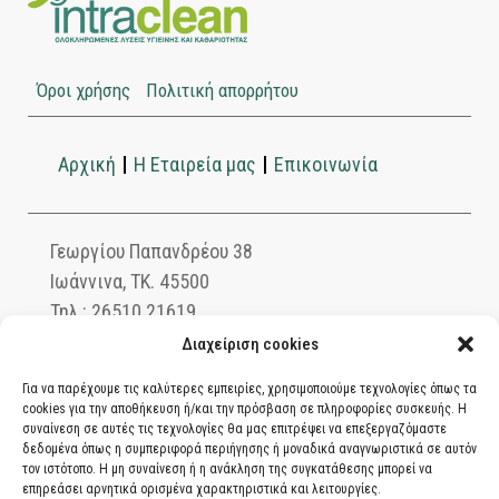
Όροι χρήσης
Πολιτική απορρήτου
Αρχική
Η Εταιρεία μας
Επικοινωνία
Γεωργίου Παπανδρέου 38
Ιωάννινα, ΤΚ. 45500
Τηλ.: 26510 21619
info@intraclean.gr
Διαχείριση cookies
Για να παρέχουμε τις καλύτερες εμπειρίες, χρησιμοποιούμε τεχνολογίες όπως τα
cookies για την αποθήκευση ή/και την πρόσβαση σε πληροφορίες συσκευής. Η
συναίνεση σε αυτές τις τεχνολογίες θα μας επιτρέψει να επεξεργαζόμαστε
Ασφαλείς συναλλαγές μέσω PayPal. Πληρώστε
δεδομένα όπως η συμπεριφορά περιήγησης ή μοναδικά αναγνωριστικά σε αυτόν
με χρεωστική ή πιστωτική κάρτα, αντικαταβολή
τον ιστότοπο. Η μη συναίνεση ή η ανάκληση της συγκατάθεσης μπορεί να
επηρεάσει αρνητικά ορισμένα χαρακτηριστικά και λειτουργίες.
ή κατάθεση σε τραπεζικό λογαριασμό