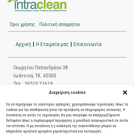
Όροι χρήσης
Πολιτική απορρήτου
Αρχική
Η Εταιρεία μας
Επικοινωνία
Γεωργίου Παπανδρέου 38
Ιωάννινα, ΤΚ. 45500
Τηλ.: 26510 21619
info@intraclean.gr
Διαχείριση cookies
Για να παρέχουμε τις καλύτερες εμπειρίες, χρησιμοποιούμε τεχνολογίες όπως τα
cookies για την αποθήκευση ή/και την πρόσβαση σε πληροφορίες συσκευής. Η
συναίνεση σε αυτές τις τεχνολογίες θα μας επιτρέψει να επεξεργαζόμαστε
Ασφαλείς συναλλαγές μέσω PayPal. Πληρώστε
δεδομένα όπως η συμπεριφορά περιήγησης ή μοναδικά αναγνωριστικά σε αυτόν
με χρεωστική ή πιστωτική κάρτα, αντικαταβολή
τον ιστότοπο. Η μη συναίνεση ή η ανάκληση της συγκατάθεσης μπορεί να
επηρεάσει αρνητικά ορισμένα χαρακτηριστικά και λειτουργίες.
ή κατάθεση σε τραπεζικό λογαριασμό