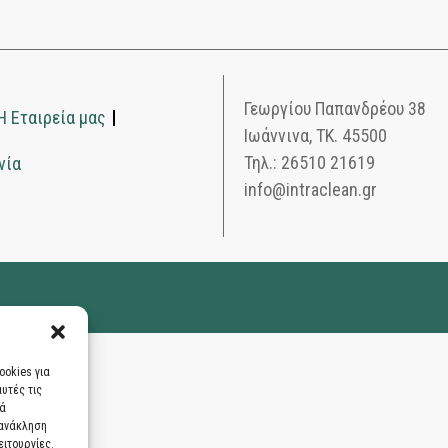
Γεωργίου Παπανδρέου 38
Η Εταιρεία μας
Ιωάννινα, ΤΚ. 45500
Τηλ.: 26510 21619
νία
info@intraclean.gr
ookies για
υτές τις
ρά
 ανάκληση
ιτουργίες.