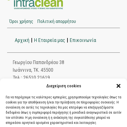
Όροι χρήσης
Πολιτική απορρήτου
Αρχική
Η Εταιρεία μας
Επικοινωνία
Γεωργίου Παπανδρέου 38
Ιωάννινα, ΤΚ. 45500
Τηλ.: 26510 21619
info@intraclean.gr
Διαχείριση cookies
Για να παρέχουμε τις καλύτερες εμπειρίες, χρησιμοποιούμε τεχνολογίες όπως τα
cookies για την αποθήκευση ή/και την πρόσβαση σε πληροφορίες συσκευής. Η
συναίνεση σε αυτές τις τεχνολογίες θα μας επιτρέψει να επεξεργαζόμαστε
Ασφαλείς συναλλαγές μέσω PayPal. Πληρώστε
δεδομένα όπως η συμπεριφορά περιήγησης ή μοναδικά αναγνωριστικά σε αυτόν
με χρεωστική ή πιστωτική κάρτα, αντικαταβολή
τον ιστότοπο. Η μη συναίνεση ή η ανάκληση της συγκατάθεσης μπορεί να
επηρεάσει αρνητικά ορισμένα χαρακτηριστικά και λειτουργίες.
ή κατάθεση σε τραπεζικό λογαριασμό